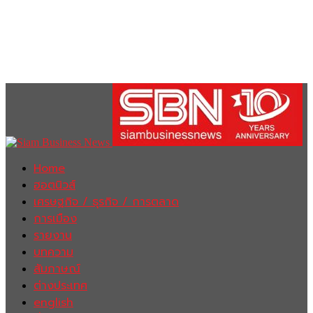
Home
ฮอตนิวส์
เศรษฐกิจ / ธุรกิจ / การตลาด
การเมือง
รายงาน
บทความ
สัมภาษณ์
ต่างประเทศ
english