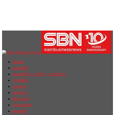
Home
ฮอตนิวส์
เศรษฐกิจ / ธุรกิจ / การตลาด
การเมือง
รายงาน
บทความ
สัมภาษณ์
ต่างประเทศ
english