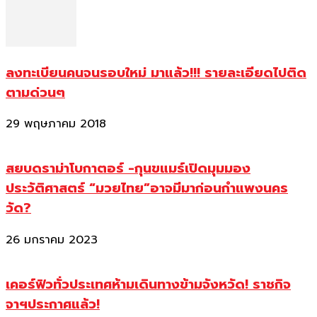
ลงทะเบียนคนจนรอบใหม่ มาแล้ว!!! รายละเอียดไปติด
ตามด่วนๆ
29 พฤษภาคม 2018
สยบดราม่าโบกาตอร์ -กุนขแมร์เปิดมุมมอง
ประวัติศาสตร์ “มวยไทย”อาจมีมาก่อนกำแพงนคร
วัด?
26 มกราคม 2023
เคอร์ฟิวทั่วประเทศห้ามเดินทางข้ามจังหวัด! ราชกิจ
จาฯประกาศแล้ว!