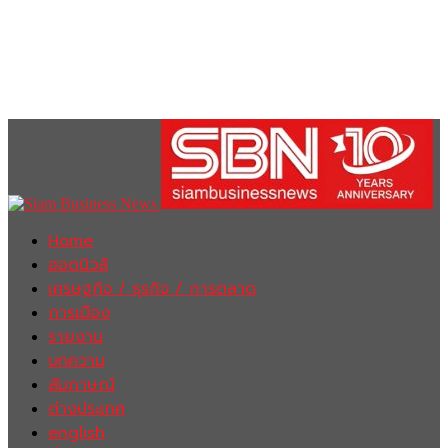
Home
ฮอตนิวส์
เศรษฐกิจ / ธุรกิจ / การตลาด
การเมือง
รายงาน
บทความ
สัมภาษณ์
ต่างประเทศ
english