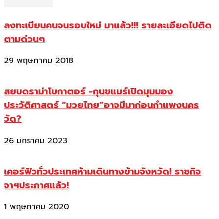
ลงทะเบียนคนจนรอบใหม่ มาแล้ว!!! รายละเอียดไปติด
ตามด่วนๆ
29 พฤษภาคม 2018
สยบดราม่าโบกาตอร์ -กุนขแมร์เปิดมุมมอง
ประวัติศาสตร์ “มวยไทย”อาจมีมาก่อนกำแพงนคร
วัด?
26 มกราคม 2023
เคอร์ฟิวทั่วประเทศห้ามเดินทางข้ามจังหวัด! ราชกิจ
จาฯประกาศแล้ว!
1 พฤษภาคม 2020