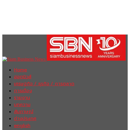
Home
ฮอตนิวส์
เศรษฐกิจ / ธุรกิจ / การตลาด
การเมือง
รายงาน
บทความ
สัมภาษณ์
ต่างประเทศ
english