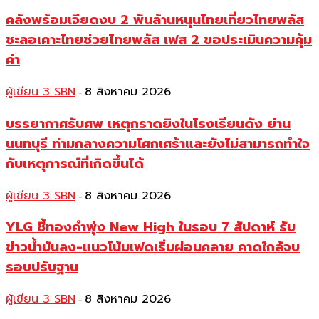
คลังพร้อมเจียดงบ 2 พันล้านหนุนไทยเที่ยวไทยพลัส
ชะลอเคาะไทยช่วยไทยพลัส เฟส 2 ขอประเมินความคุ้ม
ค่า
ผู้เขียน 3 SBN
8 สิงหาคม 2026
-
บรรยากาศรับศพ เหตุกราดยิงในโรงเรียนดัง ย่าน
นนทบุรี ท่ามกลางความโศกเศร้าและยังไม่สามารถทำใจ
กับเหตุการณ์ที่เกิดขึ้นได้
ผู้เขียน 3 SBN
8 สิงหาคม 2026
-
YLG ชี้ทองคำพุ่ง New High ในรอบ 7 สัปดาห์ รับ
ข่าวน้ำมันลง-แนวโน้มเฟดเริ่มผ่อนคลาย คาดใกล้จบ
รอบปรับฐาน
ผู้เขียน 3 SBN
8 สิงหาคม 2026
-