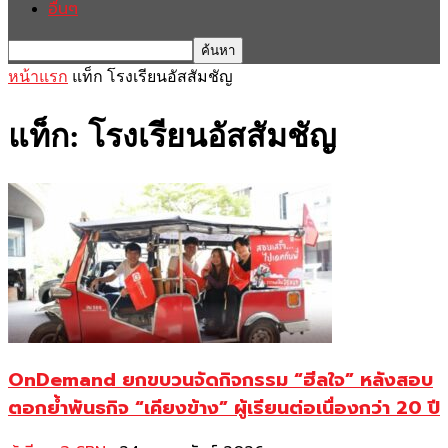
อื่นๆ
หน้าแรก
แท็ก
โรงเรียนอัสสัมชัญ
แท็ก: โรงเรียนอัสสัมชัญ
OnDemand ยกขบวนจัดกิจกรรม “ฮีลใจ” หลังสอบ
ตอกย้ำพันธกิจ “เคียงข้าง” ผู้เรียนต่อเนื่องกว่า 20 ปี