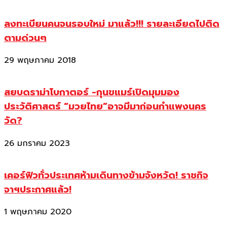
ลงทะเบียนคนจนรอบใหม่ มาแล้ว!!! รายละเอียดไปติด
ตามด่วนๆ
29 พฤษภาคม 2018
สยบดราม่าโบกาตอร์ -กุนขแมร์เปิดมุมมอง
ประวัติศาสตร์ “มวยไทย”อาจมีมาก่อนกำแพงนคร
วัด?
26 มกราคม 2023
เคอร์ฟิวทั่วประเทศห้ามเดินทางข้ามจังหวัด! ราชกิจ
จาฯประกาศแล้ว!
1 พฤษภาคม 2020