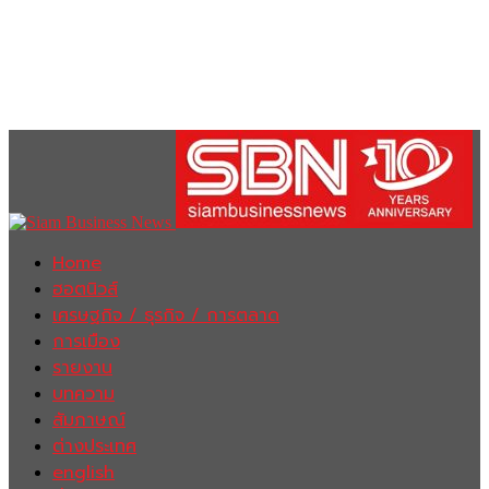
Home
ฮอตนิวส์
เศรษฐกิจ / ธุรกิจ / การตลาด
การเมือง
รายงาน
บทความ
สัมภาษณ์
ต่างประเทศ
english