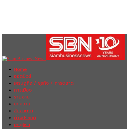
Home
ฮอตนิวส์
เศรษฐกิจ / ธุรกิจ / การตลาด
การเมือง
รายงาน
บทความ
สัมภาษณ์
ต่างประเทศ
english