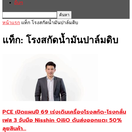
อื่นๆ
หน้าแรก
แท็ก
โรงสกัดน้ำมันปาล์มดิบ
แท็ก: โรงสกัดน้ำมันปาล์มดิบ
PCE เปิดแผนปี 69 เร่งเดินเครื่องโรงสกัด-โรงกลั่น
เฟส 3 จับมือ Nisshin OiliO ดันส่งออกแตะ 50%
ลุยสินค้า...