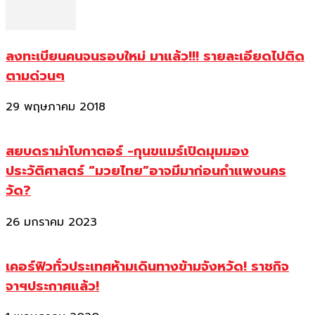
ลงทะเบียนคนจนรอบใหม่ มาแล้ว!!! รายละเอียดไปติด
ตามด่วนๆ
29 พฤษภาคม 2018
สยบดราม่าโบกาตอร์ -กุนขแมร์เปิดมุมมอง
ประวัติศาสตร์ “มวยไทย”อาจมีมาก่อนกำแพงนคร
วัด?
26 มกราคม 2023
เคอร์ฟิวทั่วประเทศห้ามเดินทางข้ามจังหวัด! ราชกิจ
จาฯประกาศแล้ว!