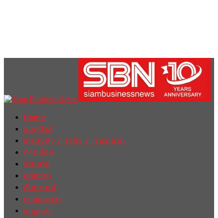
Home
ฮอตนิวส์
เศรษฐกิจ / ธุรกิจ / การตลาด
การเมือง
รายงาน
บทความ
สัมภาษณ์
ต่างประเทศ
english