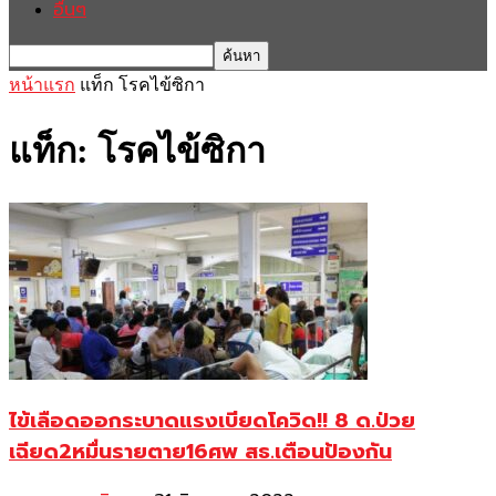
อื่นๆ
หน้าแรก
แท็ก
โรคไข้ซิกา
แท็ก: โรคไข้ซิกา
ไข้เลือดออกระบาดแรงเบียดโควิด!! 8 ด.ป่วย
เฉียด2หมื่นรายตาย16ศพ สธ.เตือนป้องกัน