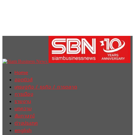
Home
ฮอตนิวส์
เศรษฐกิจ / ธุรกิจ / การตลาด
การเมือง
รายงาน
บทความ
สัมภาษณ์
ต่างประเทศ
english