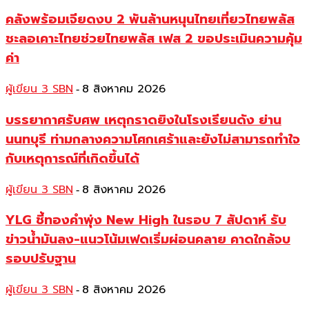
คลังพร้อมเจียดงบ 2 พันล้านหนุนไทยเที่ยวไทยพลัส
ชะลอเคาะไทยช่วยไทยพลัส เฟส 2 ขอประเมินความคุ้ม
ค่า
ผู้เขียน 3 SBN
8 สิงหาคม 2026
-
บรรยากาศรับศพ เหตุกราดยิงในโรงเรียนดัง ย่าน
นนทบุรี ท่ามกลางความโศกเศร้าและยังไม่สามารถทำใจ
กับเหตุการณ์ที่เกิดขึ้นได้
ผู้เขียน 3 SBN
8 สิงหาคม 2026
-
YLG ชี้ทองคำพุ่ง New High ในรอบ 7 สัปดาห์ รับ
ข่าวน้ำมันลง-แนวโน้มเฟดเริ่มผ่อนคลาย คาดใกล้จบ
รอบปรับฐาน
ผู้เขียน 3 SBN
8 สิงหาคม 2026
-