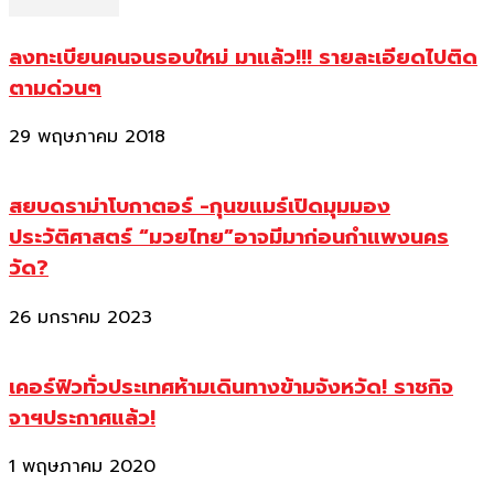
ลงทะเบียนคนจนรอบใหม่ มาแล้ว!!! รายละเอียดไปติด
ตามด่วนๆ
29 พฤษภาคม 2018
สยบดราม่าโบกาตอร์ -กุนขแมร์เปิดมุมมอง
ประวัติศาสตร์ “มวยไทย”อาจมีมาก่อนกำแพงนคร
วัด?
26 มกราคม 2023
เคอร์ฟิวทั่วประเทศห้ามเดินทางข้ามจังหวัด! ราชกิจ
จาฯประกาศแล้ว!
1 พฤษภาคม 2020