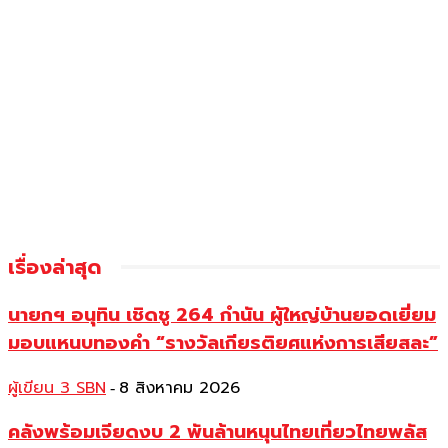
เรื่องล่าสุด
นายกฯ อนุทิน เชิดชู 264 กำนัน ผู้ใหญ่บ้านยอดเยี่ยม
มอบแหนบทองคำ “รางวัลเกียรติยศแห่งการเสียสละ”
ผู้เขียน 3 SBN
8 สิงหาคม 2026
-
คลังพร้อมเจียดงบ 2 พันล้านหนุนไทยเที่ยวไทยพลัส