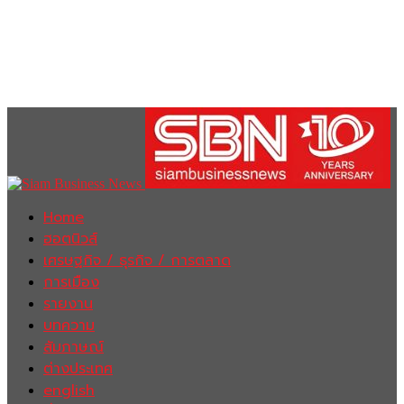
Home
ฮอตนิวส์
เศรษฐกิจ / ธุรกิจ / การตลาด
การเมือง
รายงาน
บทความ
สัมภาษณ์
ต่างประเทศ
english