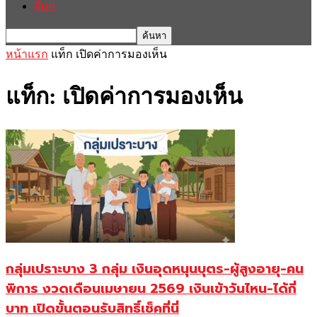
อื่นๆ
หน้าแรก
แท็ก
เปิดค่าการมองเห็น
แท็ก: เปิดค่าการมองเห็น
กลุ่มเปราะบาง 3 กลุ่ม เงินอุดหนุนบุตร-ผู้สูงอายุ-คน
พิการ งวดเดือนเมษายน 2569 เงินเข้าวันไหน-ได้กี่
บาท เปิดขั้นตอนรับสิทธิ์เช็คที่นี่