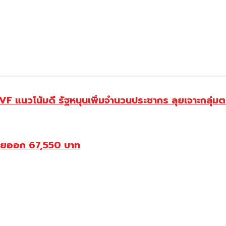
 แนวโน้มดี รัฐหนุนเพิ่มจำนวนประชากร ลุยเจาะกลุ่ม
ขายออก 67,550 บาท