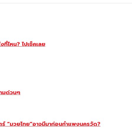
ไงที่ไหน? ไปเช็คเลย
ตามด่วนๆ
สตร์ “มวยไทย”อาจมีมาก่อนกำแพงนครวัด?