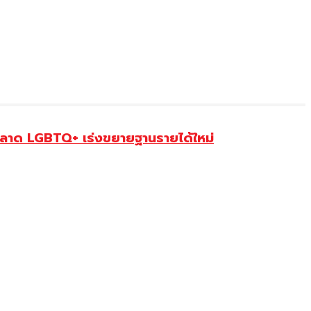
ตลาด LGBTQ+ เร่งขยายฐานรายได้ใหม่