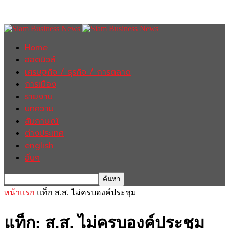
Home
ฮอตนิวส์
เศรษฐกิจ / ธุรกิจ / การตลาด
การเมือง
รายงาน
บทความ
สัมภาษณ์
ต่างประเทศ
english
อื่นๆ
หน้าแรก
แท็ก
ส.ส. ไม่ครบองค์ประชุม
แท็ก: ส.ส. ไม่ครบองค์ประชุม