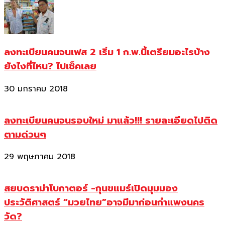
ลงทะเบียนคนจนเฟส 2 เริ่ม 1 ก.พ.นี้เตรียมอะไรบ้าง
ยังไงที่ไหน? ไปเช็คเลย
30 มกราคม 2018
ลงทะเบียนคนจนรอบใหม่ มาแล้ว!!! รายละเอียดไปติด
ตามด่วนๆ
29 พฤษภาคม 2018
สยบดราม่าโบกาตอร์ -กุนขแมร์เปิดมุมมอง
ประวัติศาสตร์ “มวยไทย”อาจมีมาก่อนกำแพงนคร
วัด?