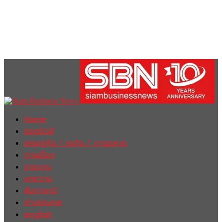
Home
ฮอตนิวส์
เศรษฐกิจ / ธุรกิจ / การตลาด
การเมือง
รายงาน
บทความ
สัมภาษณ์
ต่างประเทศ
english