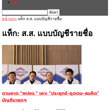
อื่นๆ
หน้าแรก
แท็ก
ส.ส. แบบบัญชีรายชื่อ
แท็ก: ส.ส. แบบบัญชีรายชื่อ
ตามคาด “พปชร.” เคาะ “ประยุทธ์-อุตตม-สมคิด”
บัญชีนายกฯ