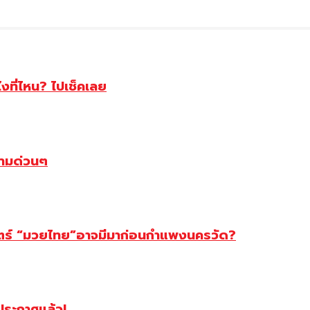
ไงที่ไหน? ไปเช็คเลย
ตามด่วนๆ
สตร์ “มวยไทย”อาจมีมาก่อนกำแพงนครวัด?
ฯประกาศแล้ว!