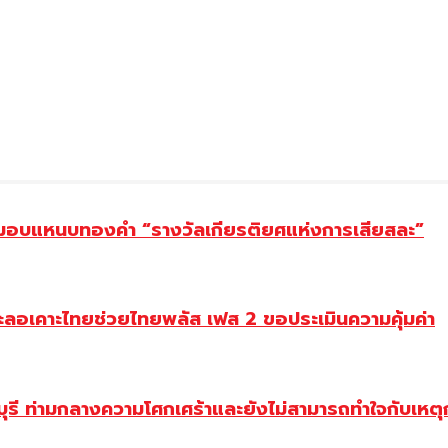
ยม มอบแหนบทองคำ “รางวัลเกียรติยศแห่งการเสียสละ”
ะลอเคาะไทยช่วยไทยพลัส เฟส 2 ขอประเมินความคุ้มค่า
ี ท่ามกลางความโศกเศร้าและยังไม่สามารถทำใจกับเหตุการ