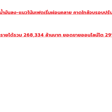
วน้ำมันลง-แนวโน้มเฟดเริ่มผ่อนคลาย คาดใกล้จบรอบปรั
ำรายได้รวม 268,334 ล้านบาท ยอดขายออนไลน์โต 29% ป