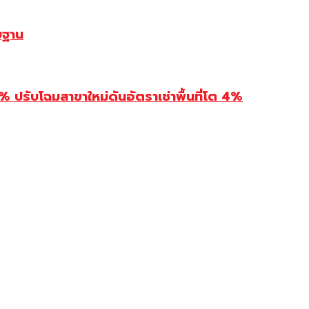
บฐาน
รับโฉมสาขาใหม่ดันอัตราเช่าพื้นที่โต 4%