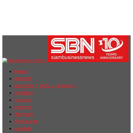
Home
ฮอตนิวส์
เศรษฐกิจ / ธุรกิจ / การตลาด
การเมือง
รายงาน
บทความ
สัมภาษณ์
ต่างประเทศ
english