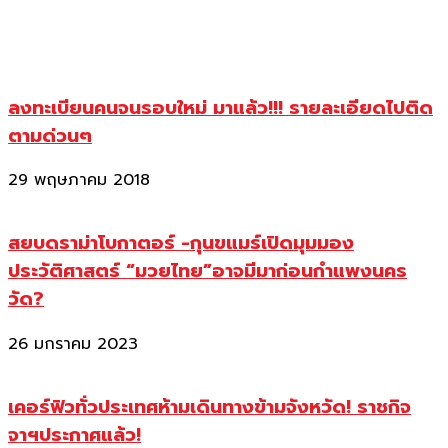
ลงทะเบียนคนจนรอบใหม่ มาแล้ว!!! รายละเอียดไปติด
ตามด่วนๆ
29 พฤษภาคม 2018
สยบดราม่าโบกาตอร์ -กุนขแมร์เปิดมุมมอง
ประวัติศาสตร์ “มวยไทย”อาจมีมาก่อนกำแพงนคร
วัด?
26 มกราคม 2023
เคอร์ฟิวทั่วประเทศห้ามเดินทางข้ามจังหวัด! ราชกิจ
จาฯประกาศแล้ว!