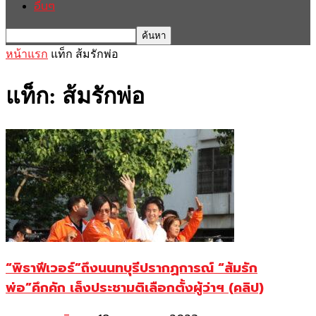
อื่นๆ
หน้าแรก
แท็ก
ส้มรักพ่อ
แท็ก: ส้มรักพ่อ
“พิธาฟีเวอร์”ถึงนนทบุรีปรากฏการณ์ “ส้มรัก
พ่อ”คึกคัก เล็งประชามติเลือกตั้งผู้ว่าฯ (คลิป)