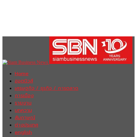
Home
ฮอตนิวส์
เศรษฐกิจ / ธุรกิจ / การตลาด
การเมือง
รายงาน
บทความ
สัมภาษณ์
ต่างประเทศ
english