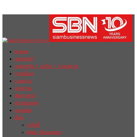
Home
ฮอตนิวส์
เศรษฐกิจ / ธุรกิจ / การตลาด
การเมือง
รายงาน
บทความ
สัมภาษณ์
ต่างประเทศ
english
อื่นๆ
วาไรตี้
ศิลปะ-วัฒนธรรม