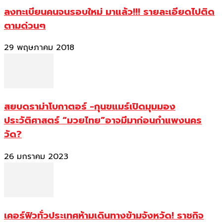
ลงทะเบียนคนจนรอบใหม่ มาแล้ว!!! รายละเอียดไปติด
ตามด่วนๆ
29 พฤษภาคม 2018
สยบดราม่าโบกาตอร์ -กุนขแมร์เปิดมุมมอง
ประวัติศาสตร์ “มวยไทย”อาจมีมาก่อนกำแพงนคร
วัด?
26 มกราคม 2023
เคอร์ฟิวทั่วประเทศห้ามเดินทางข้ามจังหวัด! ราชกิจ