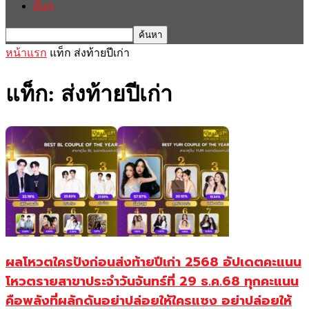
อื่นๆ
หน้าแรก
แท็ก
ส่งท้ายปีเก่า
แท็ก: ส่งท้ายปีเก่า
ผลโหวตใครปังก่อนส่งท้ายปีเก่า 2568 อัปเดตคะแนน
โหวตรายสาขาประจำวันจันทร์ที่ 29 ธ.ค.68 ทุกคะแนน
คือพลังที่ผลักดันอย่าปล่อยให้ใครแซง อย่าปล่อยให้