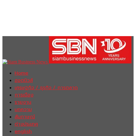
Home
ฮอตนิวส์
เศรษฐกิจ / ธุรกิจ / การตลาด
การเมือง
รายงาน
บทความ
สัมภาษณ์
ต่างประเทศ
english