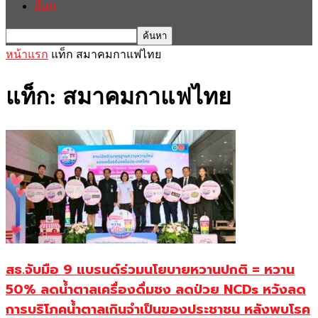
อื่นๆ
หน้าแรก
แท็ก
สมาคมกาแฟไทย
แท็ก: สมาคมกาแฟไทย
สธ.จับมือ 9 แบรนด์ร่วมนโยบายหวานปกติ = หวาน
50% ลดน้ำตาลเครื่องดื่มชง ลดป่วย NCDs หวังลด
การบริโภคน้ำตาลเกินจำเป็นของประชาชน หลังพบโรค