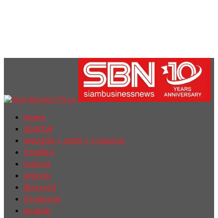
Home
ฮอตนิวส์
เศรษฐกิจ / ธุรกิจ / การตลาด
การเมือง
รายงาน
บทความ
สัมภาษณ์
ต่างประเทศ
english