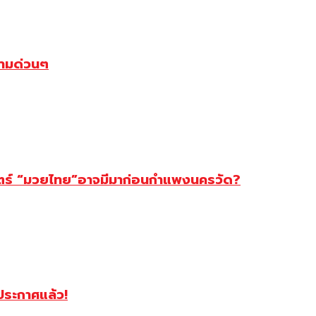
ตามด่วนๆ
สตร์ “มวยไทย”อาจมีมาก่อนกำแพงนครวัด?
ฯประกาศแล้ว!