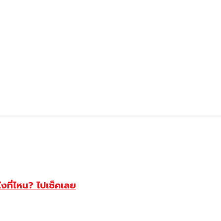
ไงที่ไหน? ไปเช็คเลย