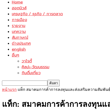
Home
ฮอตนิวส์
เศรษฐกิจ / ธุรกิจ / การตลาด
การเมือง
รายงาน
บทความ
สัมภาษณ์
ต่างประเทศ
english
อื่นๆ
วาไรตี้
ศิลปะ-วัฒนธรรม
กินดื่มเที่ยว
หน้าแรก
แท็ก
สมาคมการค้าการลงทุนและส่งเสริมความสัมพันธ์
แท็ก: สมาคมการค้าการลงทุนและ