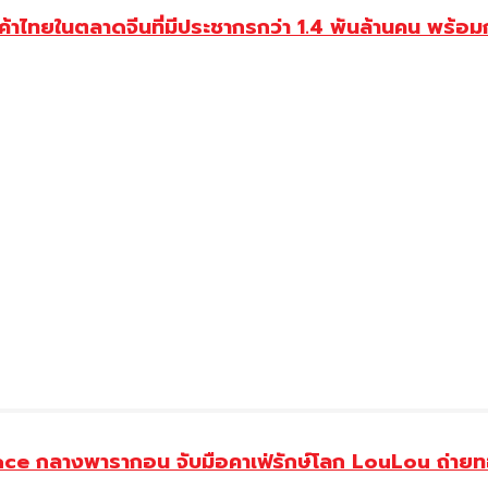
้าไทยในตลาดจีนที่มีประชากรกว่า 1.4 พันล้านคน พร้
ce กลางพารากอน จับมือคาเฟ่รักษ์โลก LouLou ถ่ายทอ