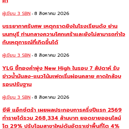
ค่า
ผู้เขียน 3 SBN
8 สิงหาคม 2026
-
บรรยากาศรับศพ เหตุกราดยิงในโรงเรียนดัง ย่าน
นนทบุรี ท่ามกลางความโศกเศร้าและยังไม่สามารถทำใจ
กับเหตุการณ์ที่เกิดขึ้นได้
ผู้เขียน 3 SBN
8 สิงหาคม 2026
-
YLG ชี้ทองคำพุ่ง New High ในรอบ 7 สัปดาห์ รับ
ข่าวน้ำมันลง-แนวโน้มเฟดเริ่มผ่อนคลาย คาดใกล้จบ
รอบปรับฐาน
ผู้เขียน 3 SBN
8 สิงหาคม 2026
-
ซีพี แอ็กซ์ตร้า เผยผลประกอบการครึ่งปีแรก 2569
ทำรายได้รวม 268,334 ล้านบาท ยอดขายออนไลน์
โต 29% ปรับโฉมสาขาใหม่ดันอัตราเช่าพื้นที่โต 4%