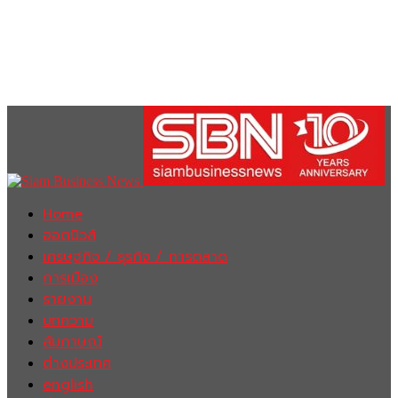
Home
ฮอตนิวส์
เศรษฐกิจ / ธุรกิจ / การตลาด
การเมือง
รายงาน
บทความ
สัมภาษณ์
ต่างประเทศ
english