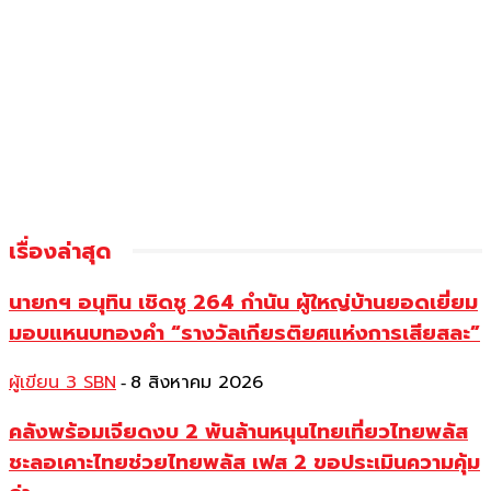
เรื่องล่าสุด
นายกฯ อนุทิน เชิดชู 264 กำนัน ผู้ใหญ่บ้านยอดเยี่ยม
มอบแหนบทองคำ “รางวัลเกียรติยศแห่งการเสียสละ”
ผู้เขียน 3 SBN
8 สิงหาคม 2026
-
คลังพร้อมเจียดงบ 2 พันล้านหนุนไทยเที่ยวไทยพลัส
ชะลอเคาะไทยช่วยไทยพลัส เฟส 2 ขอประเมินความคุ้ม