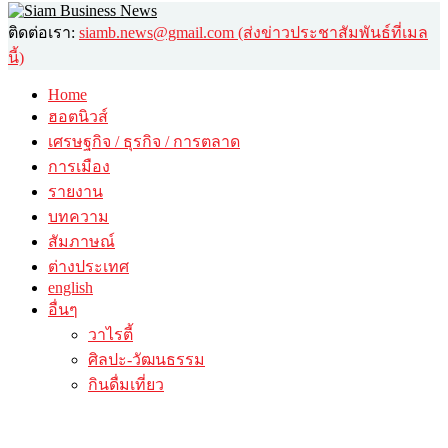
ติดต่อเรา:
siamb.news@gmail.com (ส่งข่าวประชาสัมพันธ์ที่เมล
นี้)
Home
ฮอตนิวส์
เศรษฐกิจ / ธุรกิจ / การตลาด
การเมือง
รายงาน
บทความ
สัมภาษณ์
ต่างประเทศ
english
อื่นๆ
วาไรตี้
ศิลปะ-วัฒนธรรม
กินดื่มเที่ยว
© 2026 siambusinessnews