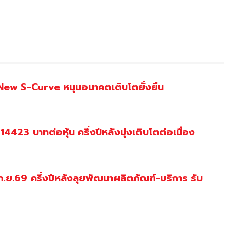
 New S-Curve หนุนอนาคตเติบโตยั่งยืน
23 บาทต่อหุ้น ครึ่งปีหลังมุ่งเติบโตต่อเนื่อง
.ย.69 ครึ่งปีหลังลุยพัฒนาผลิตภัณฑ์-บริการ รับ