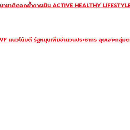
านาชาติตอกย้ำการเป็น ACTIVE HEALTHY LIFESTYLE 
 แนวโน้มดี รัฐหนุนเพิ่มจำนวนประชากร ลุยเจาะกลุ่ม