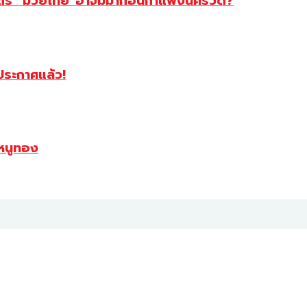
สตร์ “มวยไทย”อาจมีมาก่อนกำแพงนครวัด?
ฯประกาศแล้ว!
หนูทอง