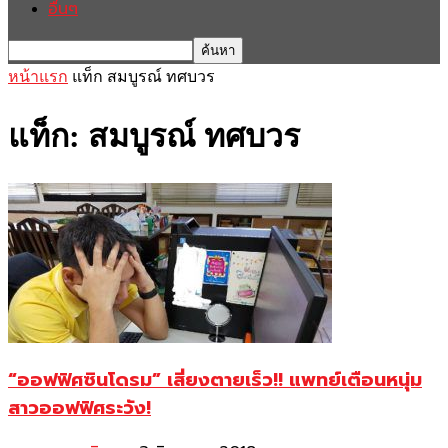
อื่นๆ
หน้าแรก
แท็ก
สมบูรณ์ ทศบวร
แท็ก: สมบูรณ์ ทศบวร
“ออฟฟิศซินโดรม” เสี่ยงตายเร็ว!! แพทย์เตือนหนุ่ม
สาวออฟฟิศระวัง!