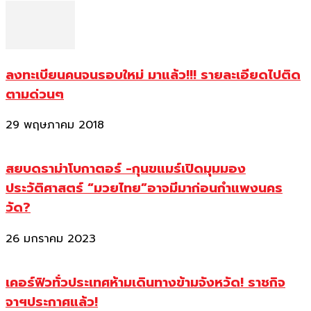
ลงทะเบียนคนจนรอบใหม่ มาแล้ว!!! รายละเอียดไปติด
ตามด่วนๆ
29 พฤษภาคม 2018
สยบดราม่าโบกาตอร์ -กุนขแมร์เปิดมุมมอง
ประวัติศาสตร์ “มวยไทย”อาจมีมาก่อนกำแพงนคร
วัด?
26 มกราคม 2023
เคอร์ฟิวทั่วประเทศห้ามเดินทางข้ามจังหวัด! ราชกิจ
จาฯประกาศแล้ว!