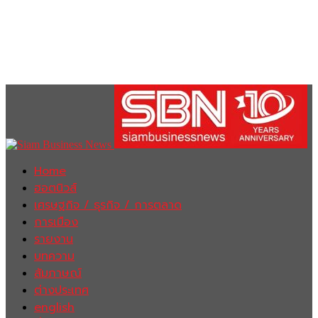
Home
ฮอตนิวส์
เศรษฐกิจ / ธุรกิจ / การตลาด
การเมือง
รายงาน
บทความ
สัมภาษณ์
ต่างประเทศ
english