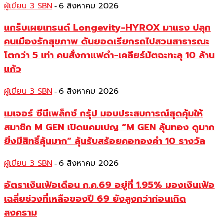
ผู้เขียน 3 SBN
6 สิงหาคม 2026
-
แกร็บเผยเทรนด์ Longevity-HYROX มาแรง ปลุก
คนเมืองรักสุขภาพ ดันยอดเรียกรถไปสวนสาธารณะ
โตกว่า 5 เท่า คนสั่งกาแฟดำ-เคลียร์มัตฉะทะลุ 10 ล้าน
แก้ว
ผู้เขียน 3 SBN
6 สิงหาคม 2026
-
เมเจอร์ ซีนีเพล็กซ์ กรุ้ป มอบประสบการณ์สุดคุ้มให้
สมาชิก M GEN เปิดแคมเปญ “M GEN ลุ้นทอง ดูมาก
ยิ่งมีสิทธิ์ลุ้นมาก” ลุ้นรับสร้อยคอทองคำ 10 รางวัล
ผู้เขียน 3 SBN
6 สิงหาคม 2026
-
อัตราเงินเฟ้อเดือน ก.ค.69 อยู่ที่ 1.95% มองเงินเฟ้อ
เฉลี่ยช่วงที่เหลือของปี 69 ยังสูงกว่าก่อนเกิด
สงคราม