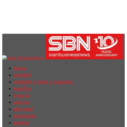
Home
ฮอตนิวส์
เศรษฐกิจ / ธุรกิจ / การตลาด
การเมือง
รายงาน
บทความ
สัมภาษณ์
ต่างประเทศ
english