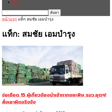
อื่นๆ
หน้าแรก
แท็ก
สมชัย เอมบำรุง
แท็ก: สมชัย เอมบำรุง
จ่อเชือด 15 ผู้เกี่ยวข้องนำเข้ากากขยะพิษ รมว.อุตฯ!
สั่งเอาผิดจริงจัง