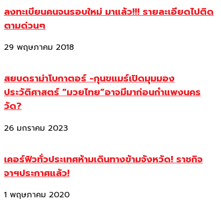
ลงทะเบียนคนจนรอบใหม่ มาแล้ว!!! รายละเอียดไปติด
ตามด่วนๆ
29 พฤษภาคม 2018
สยบดราม่าโบกาตอร์ -กุนขแมร์เปิดมุมมอง
ประวัติศาสตร์ “มวยไทย”อาจมีมาก่อนกำแพงนคร
วัด?
26 มกราคม 2023
เคอร์ฟิวทั่วประเทศห้ามเดินทางข้ามจังหวัด! ราชกิจ
จาฯประกาศแล้ว!
1 พฤษภาคม 2020