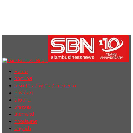
Home
ฮอตนิวส์
เศรษฐกิจ / ธุรกิจ / การตลาด
การเมือง
รายงาน
บทความ
สัมภาษณ์
ต่างประเทศ
english