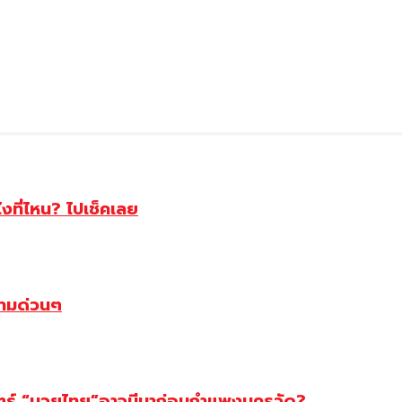
ไงที่ไหน? ไปเช็คเลย
ตามด่วนๆ
สตร์ “มวยไทย”อาจมีมาก่อนกำแพงนครวัด?