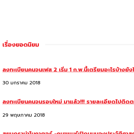
เรื่องยอดนิยม
ลงทะเบียนคนจนเฟส 2 เริ่ม 1 ก.พ.นี้เตรียมอะไรบ้างยัง
30 มกราคม 2018
ลงทะเบียนคนจนรอบใหม่ มาแล้ว!!! รายละเอียดไปติด
29 พฤษภาคม 2018
สยบดราม่าโบกาตอร์ -กุนขแมร์เปิดมุมมองประวัติศา