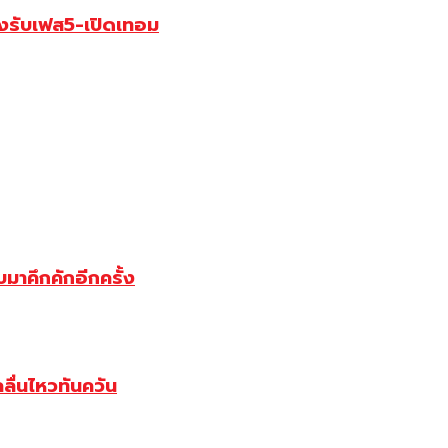
้างรับเฟส5-เปิดเทอม
มาคึกคักอีกครั้ง
ลื่นไหวทันควัน