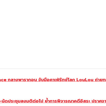
ce กลางพารากอน จับมือคาเฟ่รักษ์โลก LouLou ถ่ายทอ
-นัดประชุมลงมติต่อไป ย้ำการพิจารณาคดีอิสระ ปราศจาก