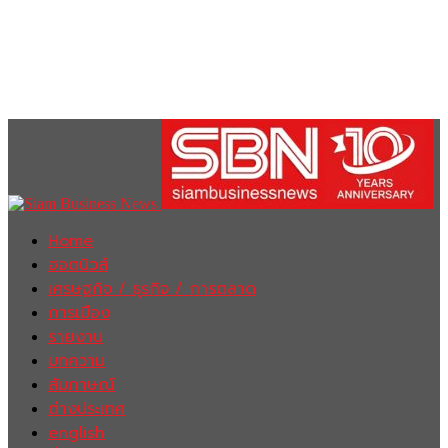
Home
ฮอตนิวส์
เศรษฐกิจ / ธุรกิจ / การตลาด
การเมือง
รายงาน
บทความ
สัมภาษณ์
ต่างประเทศ
english