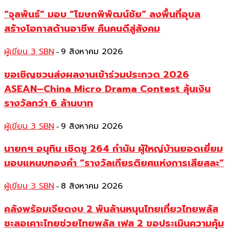
“จุลพันธ์” มอบ “โฆษกพิพัฒน์ชัย” ลงพื้นที่อุบล
สร้างโอกาสด้านอาชีพ คืนคนดีสู่สังคม
ผู้เขียน 3 SBN
9 สิงหาคม 2026
-
ขอเชิญชวนส่งผลงานเข้าร่วมประกวด 2026
ASEAN–China Micro Drama Contest ลุ้นเงิน
รางวัลกว่า 6 ล้านบาท
ผู้เขียน 3 SBN
9 สิงหาคม 2026
-
นายกฯ อนุทิน เชิดชู 264 กำนัน ผู้ใหญ่บ้านยอดเยี่ยม
มอบแหนบทองคำ “รางวัลเกียรติยศแห่งการเสียสละ”
ผู้เขียน 3 SBN
8 สิงหาคม 2026
-
คลังพร้อมเจียดงบ 2 พันล้านหนุนไทยเที่ยวไทยพลัส
ชะลอเคาะไทยช่วยไทยพลัส เฟส 2 ขอประเมินความคุ้ม