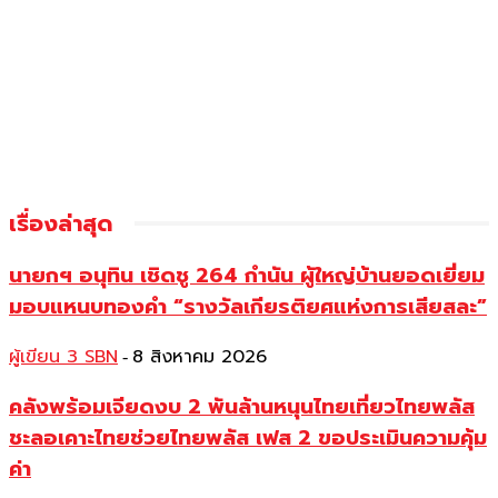
เรื่องล่าสุด
นายกฯ อนุทิน เชิดชู 264 กำนัน ผู้ใหญ่บ้านยอดเยี่ยม
มอบแหนบทองคำ “รางวัลเกียรติยศแห่งการเสียสละ”
ผู้เขียน 3 SBN
8 สิงหาคม 2026
-
คลังพร้อมเจียดงบ 2 พันล้านหนุนไทยเที่ยวไทยพลัส
ชะลอเคาะไทยช่วยไทยพลัส เฟส 2 ขอประเมินความคุ้ม
ค่า