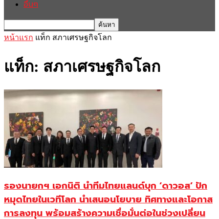
อื่นๆ
หน้าแรก
แท็ก
สภาเศรษฐกิจโลก
แท็ก: สภาเศรษฐกิจโลก
รองนายกฯ เอกนิติ นำทีมไทยแลนด์บุก ‘ดาวอส’ ปัก
หมุดไทยในเวทีโลก นำเสนอนโยบาย ทิศทางและโอกาส
การลงทุน พร้อมสร้างความเชื่อมั่นต่อในช่วงเปลี่ยน