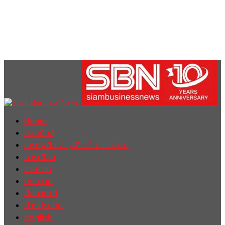
Home
ฮอตนิวส์
เศรษฐกิจ / ธุรกิจ / การตลาด
การเมือง
รายงาน
บทความ
สัมภาษณ์
ต่างประเทศ
english