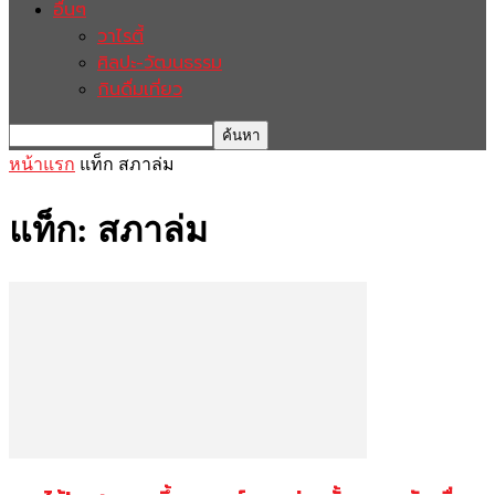
อื่นๆ
วาไรตี้
ศิลปะ-วัฒนธรรม
กินดื่มเที่ยว
หน้าแรก
แท็ก
สภาล่ม
แท็ก: สภาล่ม