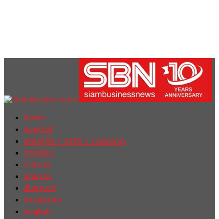
Home
ฮอตนิวส์
เศรษฐกิจ / ธุรกิจ / การตลาด
การเมือง
รายงาน
บทความ
สัมภาษณ์
ต่างประเทศ
english