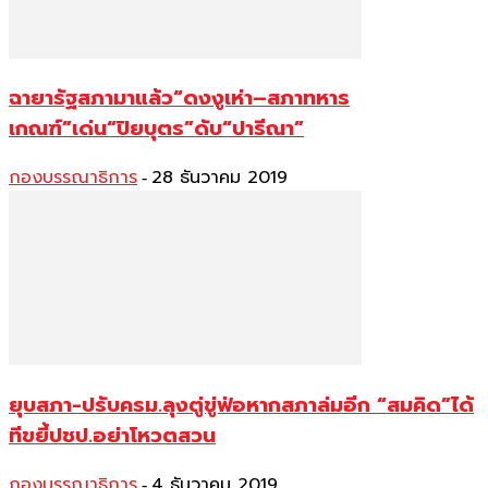
ฉายารัฐสภามาแล้ว“ดงงูเห่า–สภาทหาร
เกณฑ์”เด่น“ปิยบุตร”ดับ“ปารีณา”
กองบรรณาธิการ
28 ธันวาคม 2019
-
ยุบสภา-ปรับครม.ลุงตู่ขู่ฟ่อหากสภาล่มอีก “สมคิด”ได้
ทีขยี้ปชป.อย่าโหวตสวน
กองบรรณาธิการ
4 ธันวาคม 2019
-