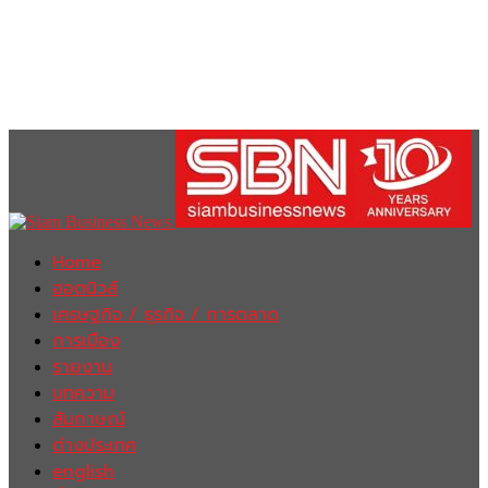
Home
ฮอตนิวส์
เศรษฐกิจ / ธุรกิจ / การตลาด
การเมือง
รายงาน
บทความ
สัมภาษณ์
ต่างประเทศ
english