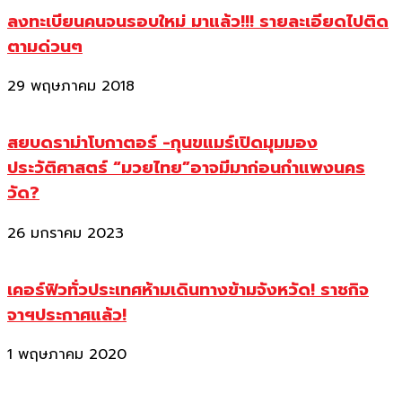
ลงทะเบียนคนจนรอบใหม่ มาแล้ว!!! รายละเอียดไปติด
ตามด่วนๆ
29 พฤษภาคม 2018
สยบดราม่าโบกาตอร์ -กุนขแมร์เปิดมุมมอง
ประวัติศาสตร์ “มวยไทย”อาจมีมาก่อนกำแพงนคร
วัด?
26 มกราคม 2023
เคอร์ฟิวทั่วประเทศห้ามเดินทางข้ามจังหวัด! ราชกิจ
จาฯประกาศแล้ว!
1 พฤษภาคม 2020