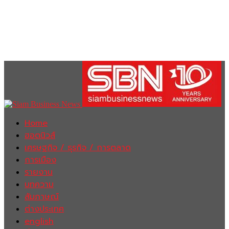
Home
ฮอตนิวส์
เศรษฐกิจ / ธุรกิจ / การตลาด
การเมือง
รายงาน
บทความ
สัมภาษณ์
ต่างประเทศ
english