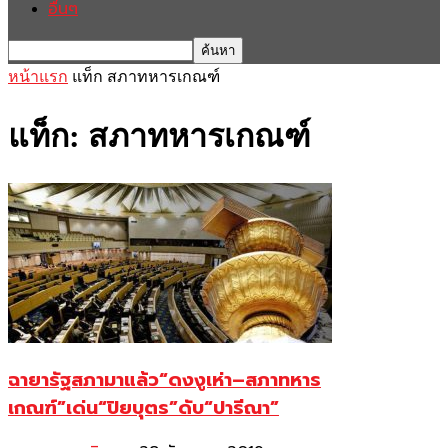
อื่นๆ
หน้าแรก
แท็ก
สภาทหารเกณฑ์
แท็ก: สภาทหารเกณฑ์
ฉายารัฐสภามาแล้ว“ดงงูเห่า–สภาทหาร
เกณฑ์”เด่น“ปิยบุตร”ดับ“ปารีณา”