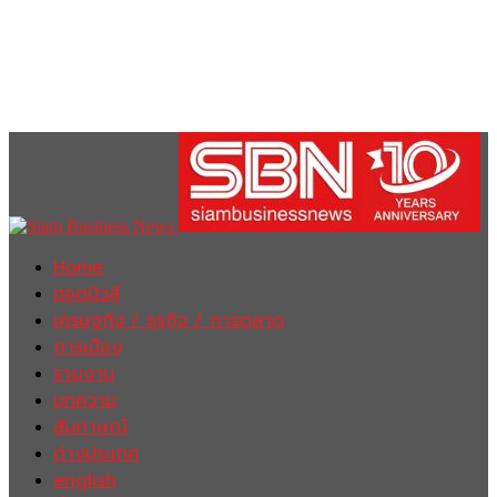
Home
ฮอตนิวส์
เศรษฐกิจ / ธุรกิจ / การตลาด
การเมือง
รายงาน
บทความ
สัมภาษณ์
ต่างประเทศ
english