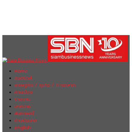
Home
ฮอตนิวส์
เศรษฐกิจ / ธุรกิจ / การตลาด
การเมือง
รายงาน
บทความ
สัมภาษณ์
ต่างประเทศ
english