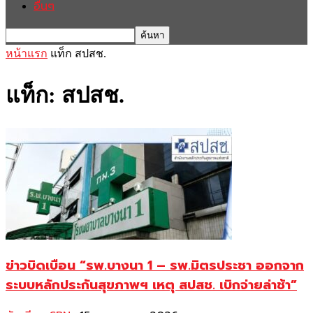
อื่นๆ
หน้าแรก
แท็ก
สปสช.
แท็ก: สปสช.
ข่าวบิดเบือน “รพ.บางนา 1 – รพ.มิตรประชา ออกจาก
ระบบหลักประกันสุขภาพฯ เหตุ สปสช. เบิกจ่ายล่าช้า”