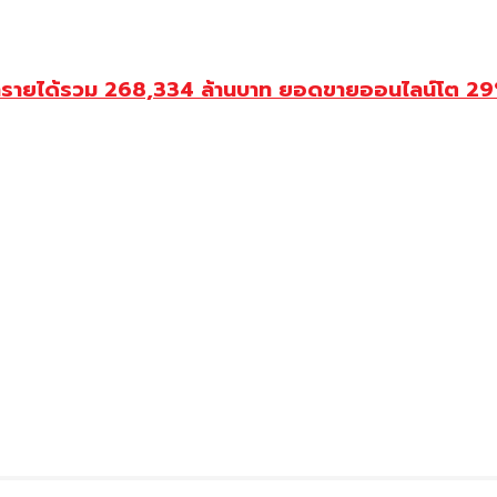
ำรายได้รวม 268,334 ล้านบาท ยอดขายออนไลน์โต 29% ป