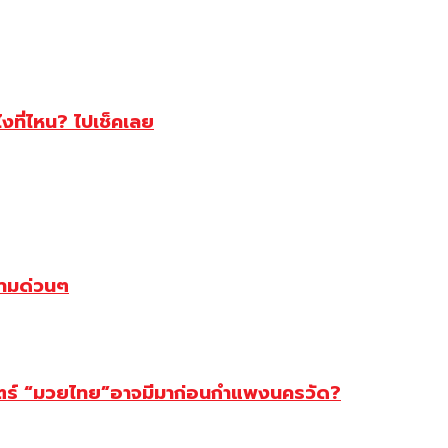
ไงที่ไหน? ไปเช็คเลย
ตามด่วนๆ
สตร์ “มวยไทย”อาจมีมาก่อนกำแพงนครวัด?