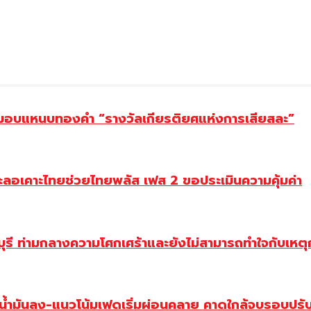
ยม มอบแหนบทองคำ “รางวัลเกียรติยศแห่งการเสียสละ”
ะลอเคาะไทยช่วยไทยพลัส เฟส 2 ขอประเมินความคุ้มค่า
ี ท่ามกลางความโศกเศร้าและยังไม่สามารถทำใจกับเหตุการ
วน้ำมันลง-แนวโน้มเฟดเริ่มผ่อนคลาย คาดใกล้จบรอบปรั