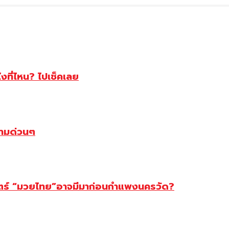
ไงที่ไหน? ไปเช็คเลย
ตามด่วนๆ
สตร์ “มวยไทย”อาจมีมาก่อนกำแพงนครวัด?