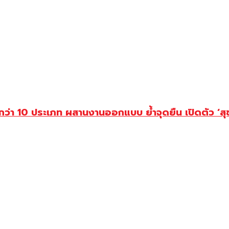
า 10 ประเภท ผสานงานออกแบบ ย้ำจุดยืน เปิดตัว ‘สุขภัณฑ