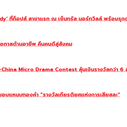
y’ ที่ท็อปส์ สาขาแรก ณ เซ็นทรัล นอร์ทวิลล์ พร้อมรุก
โอกาสด้านอาชีพ คืนคนดีสู่สังคม
ina Micro Drama Contest ลุ้นเงินรางวัลกว่า 6 ล
ยม มอบแหนบทองคำ “รางวัลเกียรติยศแห่งการเสียสละ”