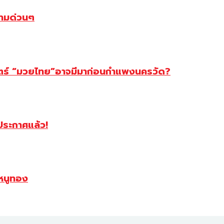
ตามด่วนๆ
สตร์ “มวยไทย”อาจมีมาก่อนกำแพงนครวัด?
ฯประกาศแล้ว!
หนูทอง