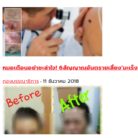
หมอเตือนอย่าชะล่าใจ! 6สัญญาณอันตรายเสี่ยง’มะเร็ง
กองบรรณาธิการ
11 ธันวาคม 2018
-