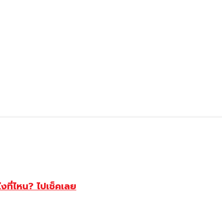
ไงที่ไหน? ไปเช็คเลย