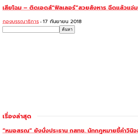
เสียโฉม – ติดเอดส์“ฟิลเลอร์”สวยสังหาร ฉีดแล้วแจ่ม
กองบรรณาธิการ
17 กันยายน 2018
-
เรื่องล่าสุด
“หมอสรณ” ยังนั่งประธาน กสทช. นักกฎหมายชี้คำวินิจ