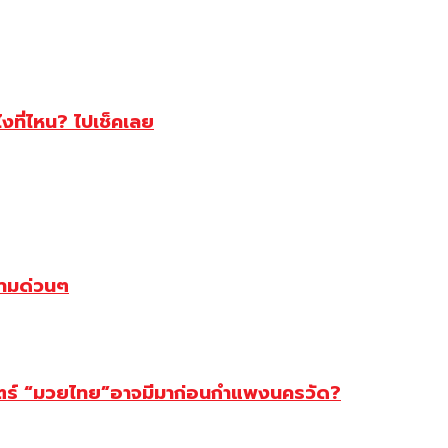
ไงที่ไหน? ไปเช็คเลย
ตามด่วนๆ
สตร์ “มวยไทย”อาจมีมาก่อนกำแพงนครวัด?