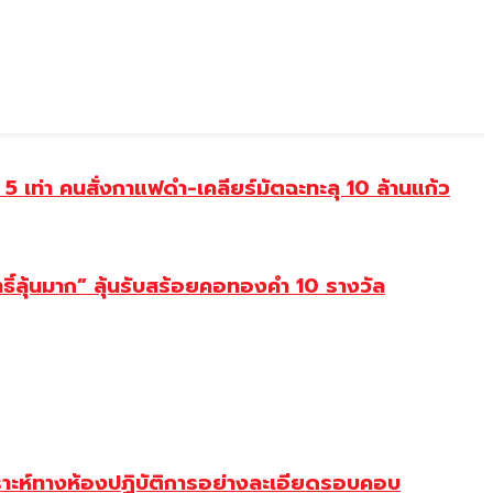
่า คนสั่งกาแฟดำ-เคลียร์มัตฉะทะลุ 10 ล้านแก้ว
ธิ์ลุ้นมาก” ลุ้นรับสร้อยคอทองคำ 10 รางวัล
ราะห์ทางห้องปฏิบัติการอย่างละเอียดรอบคอบ