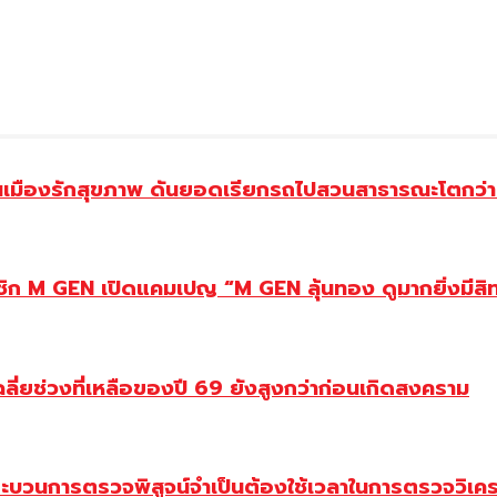
องรักสุขภาพ ดันยอดเรียกรถไปสวนสาธารณะโตกว่า 5 เท
มาชิก M GEN เปิดแคมเปญ “M GEN ลุ้นทอง ดูมากยิ่งมีสิท
ฉลี่ยช่วงที่เหลือของปี 69 ยังสูงกว่าก่อนเกิดสงคราม
ระบวนการตรวจพิสูจน์จำเป็นต้องใช้เวลาในการตรวจวิเค