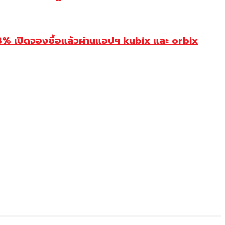
3% เปิดจองซื้อแล้วผ่านแอปฯ kubix และ orbix