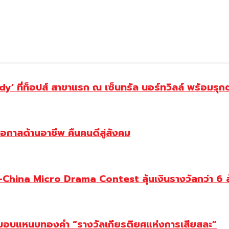
y’ ที่ท็อปส์ สาขาแรก ณ เซ็นทรัล นอร์ทวิลล์ พร้อมรุก
โอกาสด้านอาชีพ คืนคนดีสู่สังคม
ina Micro Drama Contest ลุ้นเงินรางวัลกว่า 6 ล
ยม มอบแหนบทองคำ “รางวัลเกียรติยศแห่งการเสียสละ”