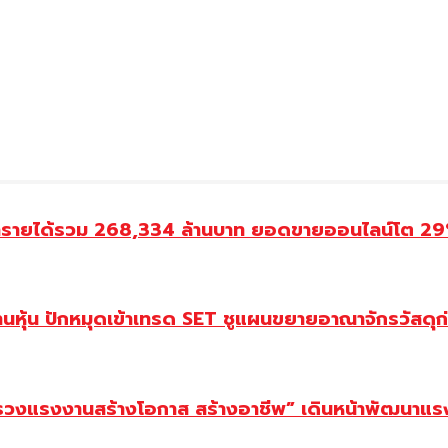
ำรายได้รวม 268,334 ล้านบาท ยอดขายออนไลน์โต 29% ป
้านหุ้น ปักหมุดเข้าเทรด SET ชูแผนขยายอาณาจักรวัสดุ
ทรวงแรงงานสร้างโอกาส สร้างอาชีพ” เดินหน้าพัฒนาแรง