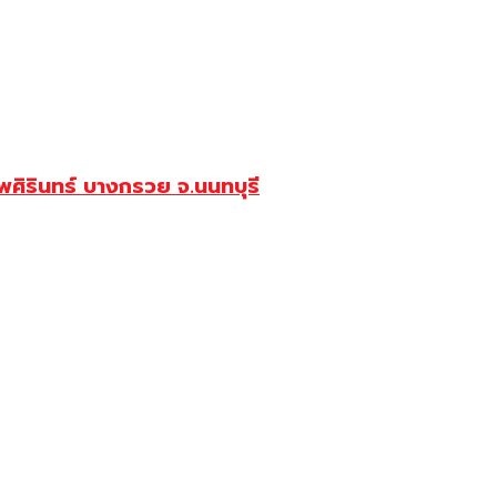
ศิรินทร์ บางกรวย จ.นนทบุรี