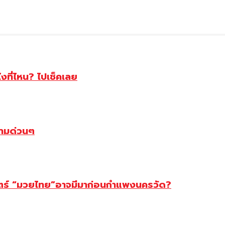
ไงที่ไหน? ไปเช็คเลย
ตามด่วนๆ
สตร์ “มวยไทย”อาจมีมาก่อนกำแพงนครวัด?