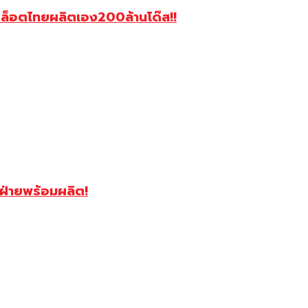
อีกล็อตไทยผลิตเอง200ล้านโด๊ส!!
ฝ่ายพร้อมผลิต!