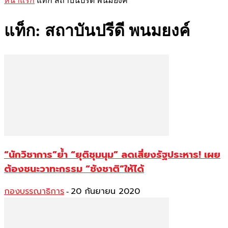
หน้าแรก
แท็ก
สถาบันปรีดี พนมยงค์
แท็ก: สถาบันปรีดี พนมยงค์
“นักวิชาการ”ย้ำ “ยุติชุมนุม” ลดเสี่ยงรัฐประหาร! เผย
ต้องชนะวาทะกรรม “ชังชาติ”ให้ได้
กองบรรณาธิการ
20 กันยายน 2020
-