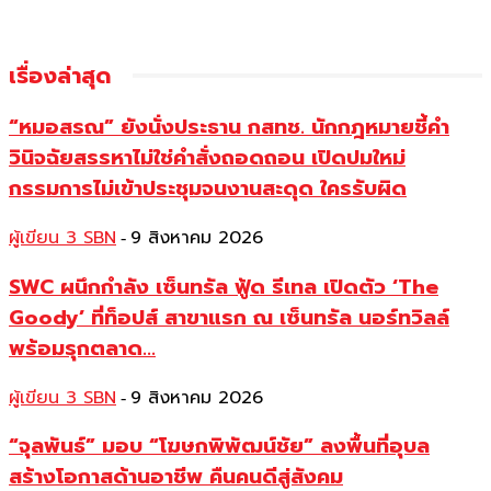
เรื่องล่าสุด
“หมอสรณ” ยังนั่งประธาน กสทช. นักกฎหมายชี้คำ
วินิจฉัยสรรหาไม่ใช่คำสั่งถอดถอน เปิดปมใหม่
กรรมการไม่เข้าประชุมจนงานสะดุด ใครรับผิด
ผู้เขียน 3 SBN
9 สิงหาคม 2026
-
SWC ผนึกกำลัง เซ็นทรัล ฟู้ด รีเทล เปิดตัว ‘The
Goody’ ที่ท็อปส์ สาขาแรก ณ เซ็นทรัล นอร์ทวิลล์
พร้อมรุกตลาด...
ผู้เขียน 3 SBN
9 สิงหาคม 2026
-
“จุลพันธ์” มอบ “โฆษกพิพัฒน์ชัย” ลงพื้นที่อุบล
สร้างโอกาสด้านอาชีพ คืนคนดีสู่สังคม