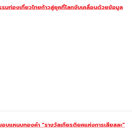
มท่องเที่ยวไทยก้าวสู่ยุคที่โลกขับเคลื่อนด้วยข้อมูล
ยม มอบแหนบทองคำ “รางวัลเกียรติยศแห่งการเสียสละ”