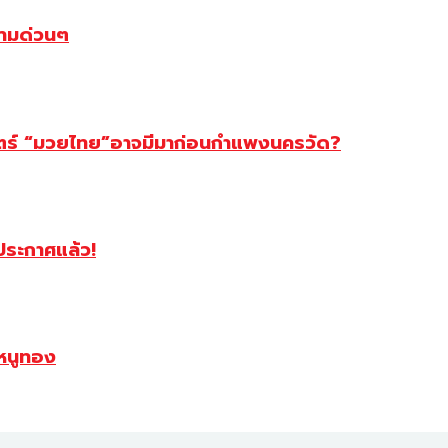
ตามด่วนๆ
สตร์ “มวยไทย”อาจมีมาก่อนกำแพงนครวัด?
ฯประกาศแล้ว!
หนูทอง