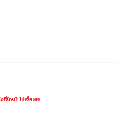
ไงที่ไหน? ไปเช็คเลย