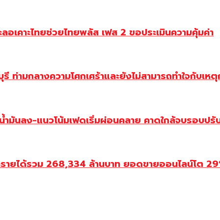
ะลอเคาะไทยช่วยไทยพลัส เฟส 2 ขอประเมินความคุ้มค่า
ี ท่ามกลางความโศกเศร้าและยังไม่สามารถทำใจกับเหตุการ
วน้ำมันลง-แนวโน้มเฟดเริ่มผ่อนคลาย คาดใกล้จบรอบปรั
ำรายได้รวม 268,334 ล้านบาท ยอดขายออนไลน์โต 29% ป