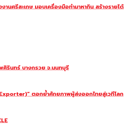
งานศรีสะเกษ มอบเครื่องมือทำมาหากิน สร้างรายได้
ศิรินทร์ บางกรวย จ.นนทบุรี
porter)” ตอกย้ำศักยภาพผู้ส่งออกไทยสู่เวทีโลก
CLE