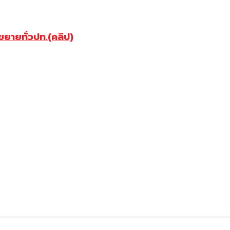
ยายทั่วปท.(คลิป)