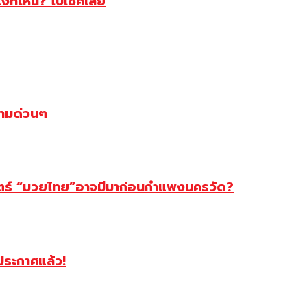
ไงที่ไหน? ไปเช็คเลย
ตามด่วนๆ
สตร์ “มวยไทย”อาจมีมาก่อนกำแพงนครวัด?
ฯประกาศแล้ว!