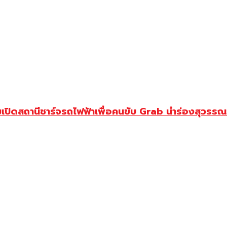
เปิดสถานีชาร์จรถไฟฟ้าเพื่อคนขับ Grab นำร่องสุวรรณภ