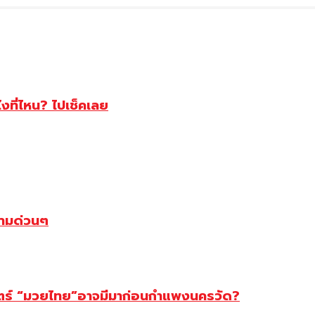
ไงที่ไหน? ไปเช็คเลย
ตามด่วนๆ
สตร์ “มวยไทย”อาจมีมาก่อนกำแพงนครวัด?