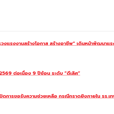
ทรวงแรงงานสร้างโอกาส สร้างอาชีพ” เดินหน้าพัฒนาแรง
69 ต่อเนื่อง 9 ปีซ้อน ระดับ “ดีเลิศ”
ปิดการขอรับความช่วยเหลือ กรณีกราดยิงภายใน รร.เทพ