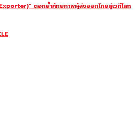
porter)” ตอกย้ำศักยภาพผู้ส่งออกไทยสู่เวทีโลก
CLE