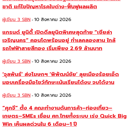
ชาติ แก้ไขปัญหาโรคใบด่าง-ฟื้นฟูผลผลิต
ผู้เขียน 3 SBN
10 สิงหาคม 2026
-
แกรนด์ ยูนิตี้ เปิดดีลยูนิตพิเศษสุดท้าย “เซียล่า
เจริญนคร” คอนโดพร้อมอยู่ ทำเลคลองสาน ใกล้
รถไฟฟ้าสายสีทอง เริ่มเพียง 2.69 ล้านบาท
ผู้เขียน 3 SBN
10 สิงหาคม 2026
-
‘จุลพันธ์’ ส่งโฆษกฯ ‘พิพัฒน์ชัย‘ ลุยเมืองร้อยเอ็ด
มอบเครื่องมือโชว์ทักษะเน้นเรียนได้งบ จบได้งาน
ผู้เขียน 3 SBN
10 สิงหาคม 2026
-
“ศุภจี” ตั้ง 4 คณะทำงานดันการค้า–ท่องเที่ยว–
เกษตร–SMEs เชื่อม ศก.ไทยทั้งระบบ เร่ง Quick Big
Win เห็นผลด่วนใน 6 เดือน–1 ปี