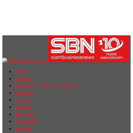
Home
ฮอตนิวส์
เศรษฐกิจ / ธุรกิจ / การตลาด
การเมือง
รายงาน
บทความ
สัมภาษณ์
ต่างประเทศ
english