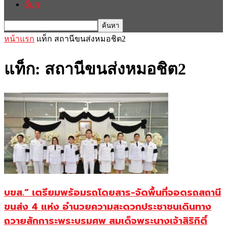
อื่นๆ
หน้าแรก
แท็ก
สถานีขนส่งหมอชิต2
แท็ก: สถานีขนส่งหมอชิต2
บขส.” เตรียมพร้อมรถโดยสาร-จัดพื้นที่จอดรถสถานี
ขนส่ง 4 แห่ง อำนวยความสะดวกประชาชนเดินทาง
ถวายสักการะพระบรมศพ สมเด็จพระนางเจ้าสิริกิติ์