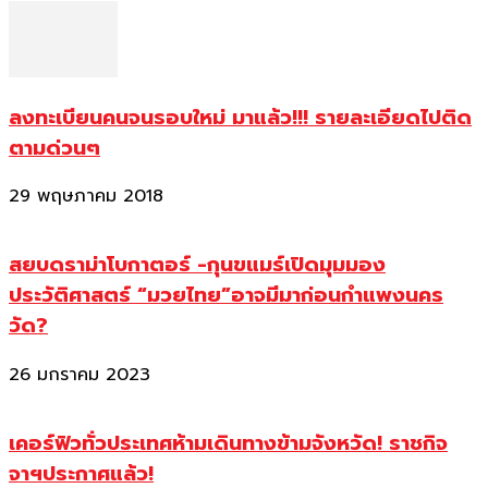
ลงทะเบียนคนจนรอบใหม่ มาแล้ว!!! รายละเอียดไปติด
ตามด่วนๆ
29 พฤษภาคม 2018
สยบดราม่าโบกาตอร์ -กุนขแมร์เปิดมุมมอง
ประวัติศาสตร์ “มวยไทย”อาจมีมาก่อนกำแพงนคร
วัด?
26 มกราคม 2023
เคอร์ฟิวทั่วประเทศห้ามเดินทางข้ามจังหวัด! ราชกิจ
จาฯประกาศแล้ว!