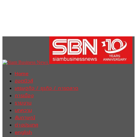
Home
ฮอตนิวส์
เศรษฐกิจ / ธุรกิจ / การตลาด
การเมือง
รายงาน
บทความ
สัมภาษณ์
ต่างประเทศ
english