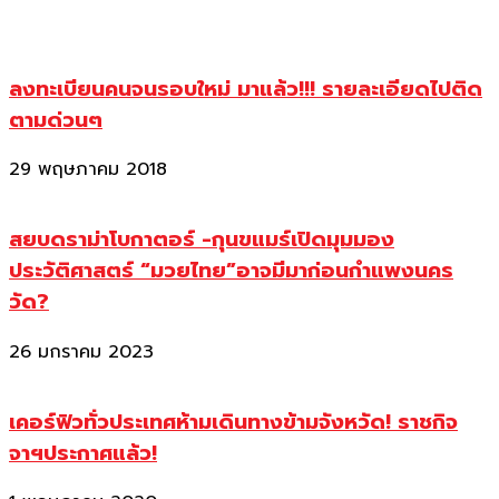
ลงทะเบียนคนจนรอบใหม่ มาแล้ว!!! รายละเอียดไปติด
ตามด่วนๆ
29 พฤษภาคม 2018
สยบดราม่าโบกาตอร์ -กุนขแมร์เปิดมุมมอง
ประวัติศาสตร์ “มวยไทย”อาจมีมาก่อนกำแพงนคร
วัด?
26 มกราคม 2023
เคอร์ฟิวทั่วประเทศห้ามเดินทางข้ามจังหวัด! ราชกิจ
จาฯประกาศแล้ว!