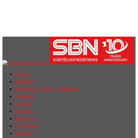
Home
ฮอตนิวส์
เศรษฐกิจ / ธุรกิจ / การตลาด
การเมือง
รายงาน
บทความ
สัมภาษณ์
ต่างประเทศ
english