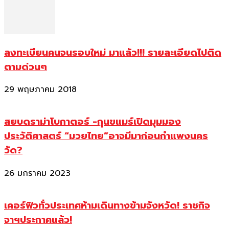
ลงทะเบียนคนจนรอบใหม่ มาแล้ว!!! รายละเอียดไปติด
ตามด่วนๆ
29 พฤษภาคม 2018
สยบดราม่าโบกาตอร์ -กุนขแมร์เปิดมุมมอง
ประวัติศาสตร์ “มวยไทย”อาจมีมาก่อนกำแพงนคร
วัด?
26 มกราคม 2023
เคอร์ฟิวทั่วประเทศห้ามเดินทางข้ามจังหวัด! ราชกิจ
จาฯประกาศแล้ว!