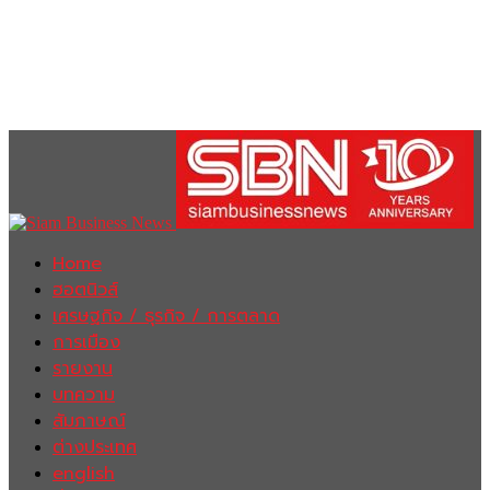
Home
ฮอตนิวส์
เศรษฐกิจ / ธุรกิจ / การตลาด
การเมือง
รายงาน
บทความ
สัมภาษณ์
ต่างประเทศ
english