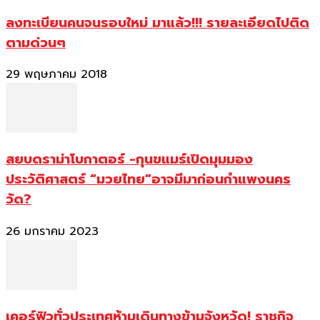
ลงทะเบียนคนจนรอบใหม่ มาแล้ว!!! รายละเอียดไปติด
ตามด่วนๆ
29 พฤษภาคม 2018
สยบดราม่าโบกาตอร์ -กุนขแมร์เปิดมุมมอง
ประวัติศาสตร์ “มวยไทย”อาจมีมาก่อนกำแพงนคร
วัด?
26 มกราคม 2023
เคอร์ฟิวทั่วประเทศห้ามเดินทางข้ามจังหวัด! ราชกิจ