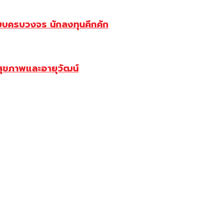
บบครบวงจร นักลงทุนคึกคัก
สุขภาพและอายุวัฒน์