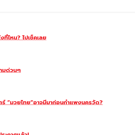
ไงที่ไหน? ไปเช็คเลย
ตามด่วนๆ
สตร์ “มวยไทย”อาจมีมาก่อนกำแพงนครวัด?
ฯประกาศแล้ว!