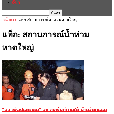
อื่นๆ
หน้าแรก
แท็ก
สถานการณ์น้ำท่วมหาดใหญ่
แท็ก: สถานการณ์น้ำท่วม
หาดใหญ่
“อว.เพื่อประชาชน” วช.ลงพื้นที่ภาคใต้ นำนวัตกรรม