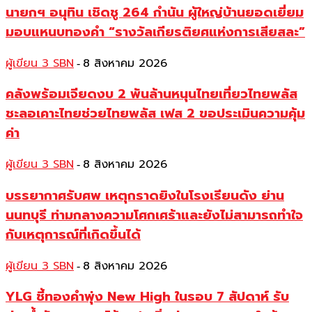
นายกฯ อนุทิน เชิดชู 264 กำนัน ผู้ใหญ่บ้านยอดเยี่ยม
มอบแหนบทองคำ “รางวัลเกียรติยศแห่งการเสียสละ”
ผู้เขียน 3 SBN
8 สิงหาคม 2026
-
คลังพร้อมเจียดงบ 2 พันล้านหนุนไทยเที่ยวไทยพลัส
ชะลอเคาะไทยช่วยไทยพลัส เฟส 2 ขอประเมินความคุ้ม
ค่า
ผู้เขียน 3 SBN
8 สิงหาคม 2026
-
บรรยากาศรับศพ เหตุกราดยิงในโรงเรียนดัง ย่าน
นนทบุรี ท่ามกลางความโศกเศร้าและยังไม่สามารถทำใจ
กับเหตุการณ์ที่เกิดขึ้นได้
ผู้เขียน 3 SBN
8 สิงหาคม 2026
-
YLG ชี้ทองคำพุ่ง New High ในรอบ 7 สัปดาห์ รับ